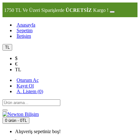
1750 TL Ve Üzeri Siparişlerde
ÜCRETSİZ
Kargo !
Anasayfa
Sepetim
İletişim
TL
$
€
TL
Oturum Aç
Kayıt Ol
A. Listem (
0
)
0 ürün - 0TL
Alışveriş sepetiniz boş!