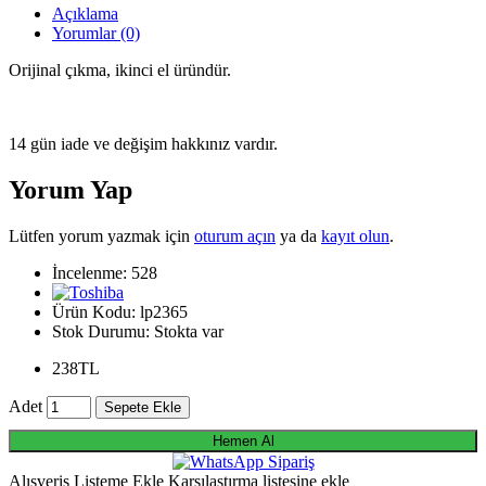
Açıklama
Yorumlar (0)
Orijinal çıkma, ikinci el üründür.
14 gün iade ve değişim hakkınız vardır.
Yorum Yap
Lütfen yorum yazmak için
oturum açın
ya da
kayıt olun
.
İncelenme: 528
Ürün Kodu:
lp2365
Stok Durumu:
Stokta var
238TL
Adet
Sepete Ekle
Hemen Al
Alışveriş Listeme Ekle
Karşılaştırma listesine ekle