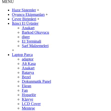
MENÜ
Hazır Sistemler
+
Oyuncu Ekipmanları
+
Çevre Birimleri
+
İkinci El Ürünler
Anakart
Barkod Okuyucu
diger
El Terminali
Sarf Malzemeleri
+
Laptop Parça
adaptor
Alt Kasa
Anakart
Batarya
Bezel
Dokunmatik Panel
Ekran
Fan
Hoparlör
Klavye
LCD Cover
Menteşe