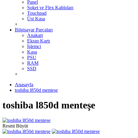
Panel
Soket ve Flex Kabloları
Touchpad
Üst Kasa
+
Bilgisayar Parçaları
Anakart
Ekran Kartı
İşlemci
Kasa
PSU
RAM
SSD
+
Anasayfa
toshiba l850d menteşe
toshiba l850d menteşe
Resmi Büyüt