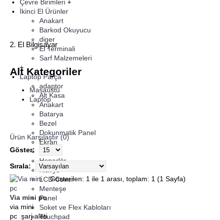
Çevre Birimleri
+
İkinci El Ürünler
Anakart
Barkod Okuyucu
diger
2. El Bilgisayar
El Terminali
Sarf Malzemeleri
+
Alt Kategoriler
Laptop Parça
adaptor
Masaüstü
Alt Kasa
Laptop
Anakart
Batarya
Bezel
Dokunmatik Panel
Ürün Karşılaştır (0)
Ekran
Göster:
Fan
Hoparlör
Sırala:
Klavye
Gösterilen: 1 ile 1 arası, toplam: 1 (1 Sayfa)
LCD Cover
Menteşe
Via mini pc
Panel
via mini
Soket ve Flex Kabloları
pc şarj aleti
Touchpad