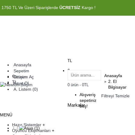
1750 TL Ve Üzeri Siparişlerde
ÜCRETSİZ
Kargo !
TL
Anasayfa
$
Sepetim
Anasayfa
€
İletişim
Oturum Aç
2. El
TL
Kayıt Ol
0 ürün - 0TL
Bilgisayar
A. Listem (
0
)
Alışveriş
Filtreyi Temizle
sepetiniz
Markalar
boş!
MENÜ
Hazır Sistemler
+
Oyuncu Ekipmanları
+