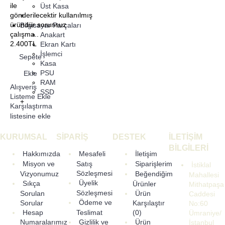
ile
Üst Kasa
gönderilecektir kullanılmış
+
üründür sorunsuz
Bilgisayar Parçaları
çalışma..
Anakart
2.400TL
Ekran Kartı
İşlemci
Sepete
Kasa
PSU
Ekle
RAM
Alışveriş
SSD
Listeme Ekle
+
Karşılaştırma
listesine ekle
KURUMSAL
SİPARİŞ
DESTEK
İLETİŞİM
BİLGİLERİ
Hakkımızda
Mesafeli
İletişim
Misyon ve
Satış
Siparişlerim
İstiklal
Sözleşmesi
Vizyonumuz
Beğendiğim
Mahallesi
Üyelik
Sıkça
Ürünler
Mithatpaşa
Sözleşmesi
Sorulan
Ürün
Caddesi
Ödeme ve
Sorular
Karşılaştır
No:60
Hesap
Teslimat
(
0
)
Ümraniye/
Gizlilik ve
Numaralarımız
Ürün
İstanbul