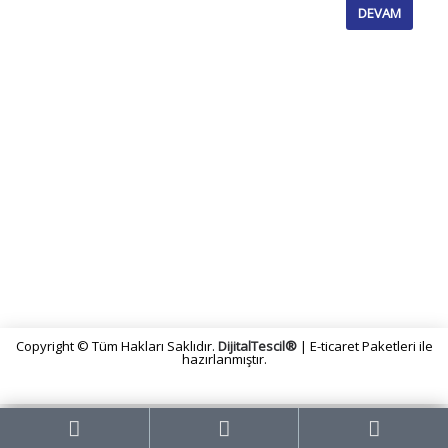
DEVAM
KURUMSAL
SİPARİŞ
DESTEK
İLETİŞİM BİLGİLERİ
Copyright © Tüm Hakları Saklıdır.
DijitalTescil®
| E-ticaret Paketleri ile
hazırlanmıştır.