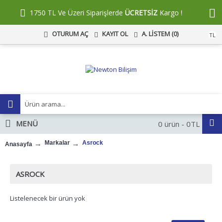
1750 TL Ve Üzeri Siparişlerde
ÜCRETSİZ
Kargo !
KAYIT OL
A. LISTEM (
0
)
OTURUM AÇ
TL
MENÜ
0 ürün - 0TL
Markalar
Asrock
Anasayfa
ASROCK
Listelenecek bir ürün yok