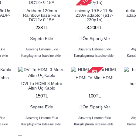
Stok Tükendi
ör Uç
Arkham 120mm
chicony 19.5v 11.8a
delt
 ADP-
Rainbow kasa Fanı
230w adaptör (a17-
adap
DC12v 0.15A
230p1a)
238TL
3.200TL
e
Sepete Ekle
Ön Sipariş Ver
Ekle
Alışveriş Listeme Ekle
Alışveriş Listeme Ekle
Alı
e ekle
Karşılaştırma listesine ekle
Karşılaştırma listesine ekle
Karşıl
Stok Tükendi
Kablo
HDMI To Mini HDMI
DVI To HDMI 3 Metre
hom
Altın Uç Kablo
150TL
100TL
e
Sepete Ekle
Ön Sipariş Ver
Ekle
Alışveriş Listeme Ekle
Alışveriş Listeme Ekle
Alı
e ekle
Karşılaştırma listesine ekle
Karşılaştırma listesine ekle
Karşıl