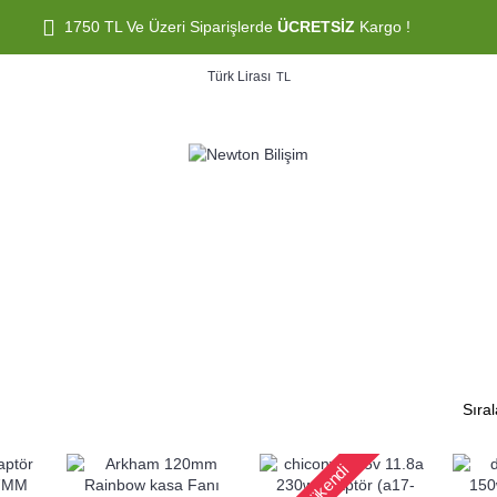
1750 TL Ve Üzeri Siparişlerde
ÜCRETSİZ
Kargo !
Türk Lirası
TL
KIPMANLARI
ÇEVRE BIRIMLERI
İKINCI EL ÜRÜNLER
LAP
Sıral