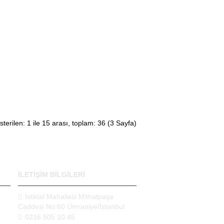
terilen: 1 ile 15 arası, toplam: 36 (3 Sayfa)
İLETİŞİM BİLGİLERİ
İstiklal Mahallesi Mithatpaşa
Caddesi No:60 Ümraniye/İstanbul
0216 505 10 45