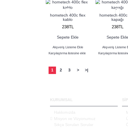
hometech 400c flex
hometech 400c
kablo
kapağı
238TL
238TL
Sepete Ekle
Sepete Ekl
Alışveriş Listeme Ekle
Alışveriş Listeme 
Karşılaştırma listesine ekle
Karşılaştırma listesin
1
2
3
>
>|
KURUMSAL
Sİ
Hakkımızda
M
Misyon ve Vizyonumuz
Ü
Sıkça Sorulan Sorular