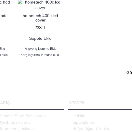
 hdd
hometech 400c lcd
cover
238TL
e
Sepete Ekle
Ekle
Alışveriş Listeme Ekle
e ekle
Karşılaştırma listesine ekle
Gös
PARİŞ
DESTEK
esafeli Satış Sözleşmesi
İletişim
yelik Sözleşmesi
Siparişlerim
Ödeme ve Teslimat
Beğendiğim Ürünler