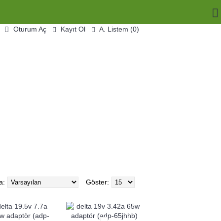
Oturum Aç
Kayıt Ol
A. Listem (
0
)
0 ürün - 0TL
TOP PARÇA
BILGISAYAR PARÇALARI
a:
Göster: