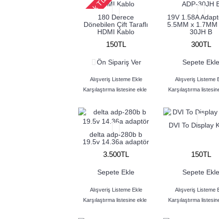
Stok Tükendi
180 Derece
19V 1.58A Adapt
Dönebilen Çift Taraflı
5.5MM x 1.7MM
HDMI Kablo
30JH B
150TL
300TL
Ön Sipariş Ver
Sepete Ekl
Alışveriş Listeme Ekle
Alışveriş Listeme 
Karşılaştırma listesine ekle
Karşılaştırma listesin
DVI To Display 
delta adp-280b b
19.5v 14.36a adaptör
3.500TL
150TL
Sepete Ekle
Sepete Ekl
Alışveriş Listeme Ekle
Alışveriş Listeme 
Karşılaştırma listesine ekle
Karşılaştırma listesin