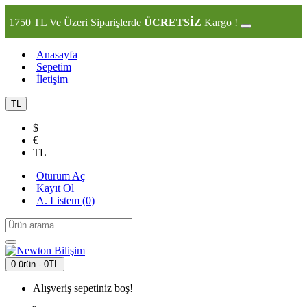
1750 TL Ve Üzeri Siparişlerde
ÜCRETSİZ
Kargo !
Anasayfa
Sepetim
İletişim
TL
$
€
TL
Oturum Aç
Kayıt Ol
A. Listem (
0
)
0 ürün - 0TL
Alışveriş sepetiniz boş!