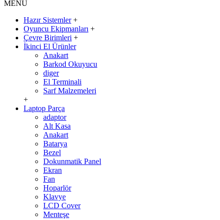
MENÜ
Hazır Sistemler
+
Oyuncu Ekipmanları
+
Çevre Birimleri
+
İkinci El Ürünler
Anakart
Barkod Okuyucu
diger
El Terminali
Sarf Malzemeleri
+
Laptop Parça
adaptor
Alt Kasa
Anakart
Batarya
Bezel
Dokunmatik Panel
Ekran
Fan
Hoparlör
Klavye
LCD Cover
Menteşe