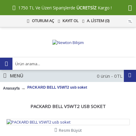
1750 TL Ve Üzeri Siparişlerde
ÜCRETSİZ
Kargo !
KAYIT OL
A. LISTEM (
0
)
OTURUM AÇ
TL
MENÜ
0 ürün - 0TL
PACKARD BELL V5WT2 usb soket
Anasayfa
PACKARD BELL V5WT2 USB SOKET
Resmi Büyüt