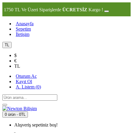
1750 TL Ve Üzeri Siparişlerde
ÜCRETSİZ
Kargo !
Anasayfa
Sepetim
İletişim
TL
$
€
TL
Oturum Aç
Kayıt Ol
A. Listem (
0
)
0 ürün - 0TL
Alışveriş sepetiniz boş!