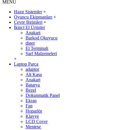
MENÜ
Hazır Sistemler
+
Oyuncu Ekipmanları
+
Çevre Birimleri
+
İkinci El Ürünler
Anakart
Barkod Okuyucu
diger
El Terminali
Sarf Malzemeleri
+
Laptop Parça
adaptor
Alt Kasa
Anakart
Batarya
Bezel
Dokunmatik Panel
Ekran
Fan
Hoparlör
Klavye
LCD Cover
Menteşe