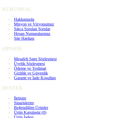
KURUMSAL
Hakkımızda
Misyon ve Vizyonumuz
Sıkça Sorulan Sorular
Hesap Numaralarımız
Site Haritası
SİPARİŞ
Mesafeli Satış Sözleşmesi
Üyelik Sözleşmesi
Ödeme ve Teslimat
Gizlilik ve Güvenlik
Garanti ve İade Koşulları
DESTEK
İletişim
Siparişlerim
Beğendiğim Ürünler
Ürün Karşılaştır (
0
)
Ürün İadesi