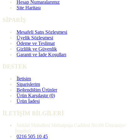
Hesap Numaralarımız
Site Haritası
SİPARİŞ
Mesafeli Satış Sözleşmesi
Üyelik Sözleşmesi
Ödeme ve Teslimat
Gizlilik ve Güvenlik
Garanti ve İade Koşulları
DESTEK
İletişim
Siparişlerim
Beğendiğim Ürünler
Ürün Karşılaştır (
0
)
Ürün İadesi
İLETİŞİM BİLGİLERİ
İstiklal Mahallesi Mithatpaşa Caddesi No:60 Ümraniye/
İstanbul
0216 505 10 45