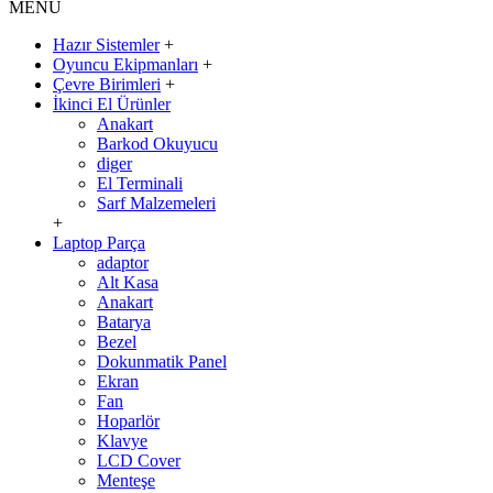
MENÜ
Hazır Sistemler
+
Oyuncu Ekipmanları
+
Çevre Birimleri
+
İkinci El Ürünler
Anakart
Barkod Okuyucu
diger
El Terminali
Sarf Malzemeleri
+
Laptop Parça
adaptor
Alt Kasa
Anakart
Batarya
Bezel
Dokunmatik Panel
Ekran
Fan
Hoparlör
Klavye
LCD Cover
Menteşe