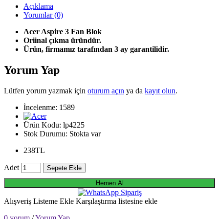
Açıklama
Yorumlar (0)
Acer Aspire 3 Fan Blok
Oriinal çıkma üründür.
Ürün, firmamız tarafından 3 ay garantilidir.
Yorum Yap
Lütfen yorum yazmak için
oturum açın
ya da
kayıt olun
.
İncelenme: 1589
Ürün Kodu:
lp4225
Stok Durumu:
Stokta var
238TL
Adet
Sepete Ekle
Hemen Al
Alışveriş Listeme Ekle
Karşılaştırma listesine ekle
0 yorum
/
Yorum Yap