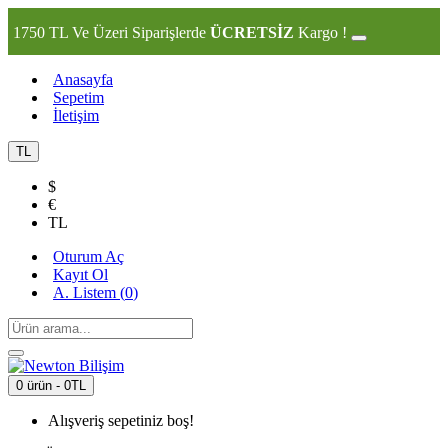
1750 TL Ve Üzeri Siparişlerde
ÜCRETSİZ
Kargo !
Anasayfa
Sepetim
İletişim
TL
$
€
TL
Oturum Aç
Kayıt Ol
A. Listem (
0
)
0 ürün - 0TL
Alışveriş sepetiniz boş!