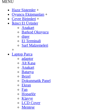
MENÜ
Hazır Sistemler
+
Oyuncu Ekipmanları
+
Çevre Birimleri
+
İkinci El Ürünler
Anakart
Barkod Okuyucu
diger
El Terminali
Sarf Malzemeleri
+
Laptop Parça
adaptor
Alt Kasa
Anakart
Batarya
Bezel
Dokunmatik Panel
Ekran
Fan
Hoparlör
Klavye
LCD Cover
Menteşe