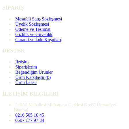
SİPARİŞ
Mesafeli Satış Sözleşmesi
Üyelik Sözleşmesi
Ödeme ve Teslimat
Gizlilik ve Güvenlik
Garanti ve İade Koşulları
DESTEK
İletişim
Siparişlerim
Beğendiğim Ürünler
Ürün Karşılaştır (
0
)
Ürün İadesi
İLETİŞİM BİLGİLERİ
İstiklal Mahallesi Mithatpaşa Caddesi No:60 Ümraniye/
İstanbul
0216 505 10 45
0507 177 97 84