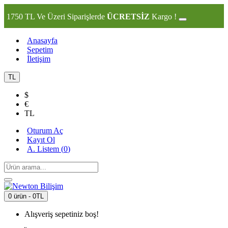
1750 TL Ve Üzeri Siparişlerde
ÜCRETSİZ
Kargo !
Anasayfa
Sepetim
İletişim
TL
$
€
TL
Oturum Aç
Kayıt Ol
A. Listem (
0
)
0 ürün - 0TL
Alışveriş sepetiniz boş!