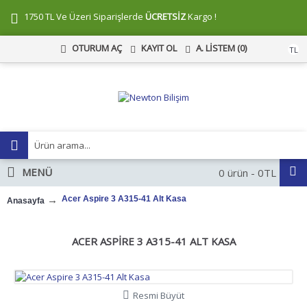
1750 TL Ve Üzeri Siparişlerde
ÜCRETSİZ
Kargo !
KAYIT OL
A. LISTEM (
0
)
OTURUM AÇ
TL
MENÜ
0 ürün - 0TL
Acer Aspire 3 A315-41 Alt Kasa
Anasayfa
ACER ASPIRE 3 A315-41 ALT KASA
Resmi Büyüt