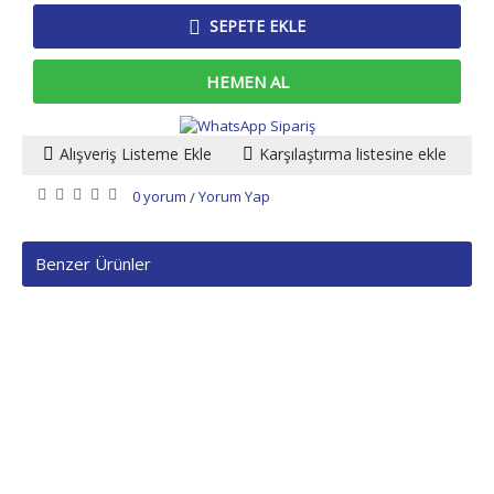
SEPETE EKLE
HEMEN AL
Alışveriş Listeme Ekle
Karşılaştırma listesine ekle
0 yorum
Yorum Yap
/
Benzer Ürünler
KURUMSAL
SİPARİŞ
DESTEK